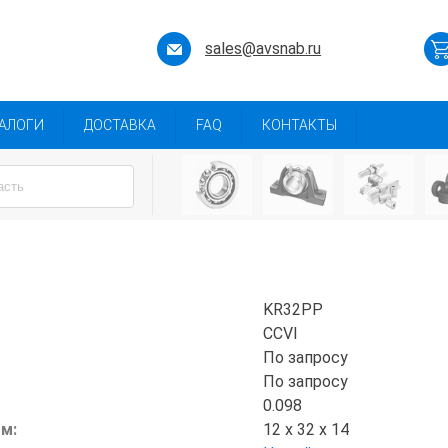
sales@avsnab.ru
АЛОГИ
ДОСТАВКА
FAQ
КОНТАКТЫ
KR32PP
CCVI
По запросу
По запросу
0.098
мм:
12 x 32 x 14