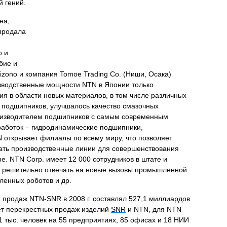
й гений.
на,
спродала
o и
бие и
izono и компания Tomoe Trading Co. (Ниши, Осака)
зводственные мощности NTN в Японии только
я в области новых материалов, в том числе различных
 подшипников, улучшалось качество смазочных
производителем подшипников с самым современным
зработок – гидродинамические подшипники,
N открывает филиалы по всему миру, что позволяет
вать производственные линии для совершенствования
е. NTN Corp. имеет 12 000 сотрудников в штате и
TN решительно отвечать на новые вызовы промышленной
ленных роботов и др.
 продаж NTN-SNR в 2008 г. составлял 527,1 миллиардов
чет перекрестных продаж изделий
SNR
и NTN, для NTN
 тыс. человек на 55 предприятиях, 85 офисах и 18 НИИ