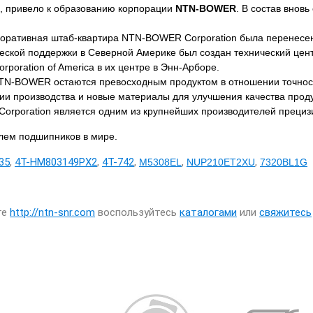
, привело к образованию корпорации
NTN-BOWER
. В состав внов
оративная штаб-квартира NTN-BOWER Corporation была перенесен
еской поддержки в Северной Америке был создан технический центр
poration of America в их центре в Энн-Арборе.
TN-BOWER остаются превосходным продуктом в отношении точности
ии производства и новые материалы для улучшения качества прод
orporation является одним из крупнейших производителей преци
лем подшипников в мире.
35
,
4T-HM803149PX2
,
4T-742
,
,
,
M5308EL
NUP210ET2XU
7320BL1G
те
http://ntn-snr.com
воспользуйтесь
каталогами
или
свяжитесь