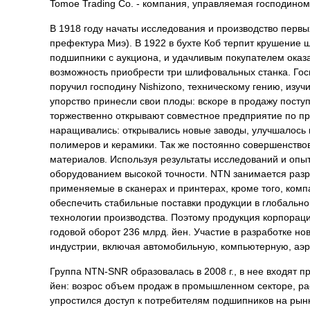
Tomoe Trading Co. - компания, управляемая господином
В 1918 году начаты исследования и производство первы
префектура Миэ).
В 1922 в бухте Коб терпит крушение
подшипники с аукциона, и удачливым покупателем оказа
возможность приобрести три шлифовальных станка. Госп
поручил господину Nishizono, техническому гению, изуч
упорство принесли свои плоды: вскоре в продажу посту
торжественно открывают совместное предприятие по п
наращивались: открывались новые заводы, улучшалось 
полимеров и керамики. Так же постоянно совершенство
материалов. Используя результаты исследований и опы
оборудованием высокой точности. NTN занимается разра
применяемые в сканерах и принтерах, кроме того, комп
обеспечить стабильные поставки продукции в глобальн
технологии производства. Поэтому продукция корпораци
годовой оборот 236 млрд. йен. Участие в разработке 
индустрии, включая автомобильную, компьютерную, аэр
Группа NTN-SNR образовалась в 2008 г., в нее входят 
йен: возрос объем продаж в промышленном секторе, ра
упростился доступ к потребителям подшипников на рын