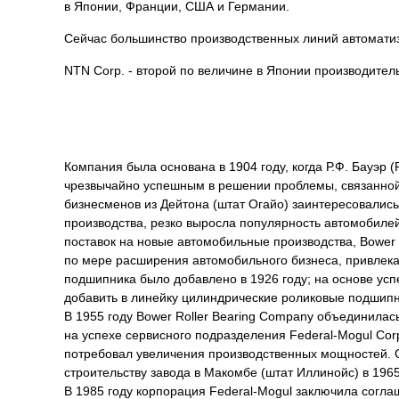
в Японии, Франции, США и Германии.
Сейчас большинство производственных линий автоматиз
NTN Corp. - второй по величине в Японии производите
Компания была основана в 1904 году, когда Р.Ф. Бауэр 
чрезвычайно успешным в решении проблемы, связанной 
бизнесменов из Дейтона (штат Огайо) заинтересовались
производства, резко выросла популярность автомобил
поставок на новые автомобильные производства, Bower R
по мере расширения автомобильного бизнеса, привлек
подшипника было добавлено в 1926 году; на основе усп
добавить в линейку цилиндрические роликовые подшипни
В 1955 году Bower Roller Bearing Company объединилас
на успехе сервисного подразделения Federal-Mogul Co
потребовал увеличения производственных мощностей.
строительству завода в Макомбе (штат Иллинойс) в 1965
В 1985 году корпорация Federal-Mogul заключила согла