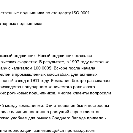
ественные подшипники по стандарту ISO 9001.
иатюрных подшипников.
роликовый подшипник. Новый подшипник оказался
 высоких скоростях.
В результате, в 1907 году несколько
pany с капиталом 100 000$.
Вскоре после начала
мобилей в промышленных масштабах.
Для активных
 новый завод в 1911 году.
Компания быстро развивалась
оизводство популярного конического роликового
еских роликовых подшипников, многие клиенты попросили
шений между компаниями. Эти отношения были построены
После слияния постоянно растущий спрос клиентов
ожно удобнее для рынков Среднего Запада привело к
здании корпорации, занимающейся производством