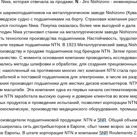
 Niwa, которая отвечала за продажи;
N
- Jiro Nishizono - инженерны
х шарикоподшипников на металлургическом заводе Nishizono (Кува
 шведское судно с подшипниками на борту. Страховая компания ра
лся господин Niwa. Покупка оказалась более чем выгодной и дала
один Niwa установил станки на металлургическом заводе Nishizon
ить технологии производства подшипников. Настойчивость, трудолю
пили первые подшипники NTN. В 1923 Металлургический завод Nish
роизводству и продаже подшипников под брендом NTN. Затем прои
качество. С момента основания компании проводились исследовани
вались методы шлифовки и обработки, для создания прецизионных
т, накопленный на протяжении многих лет, компания NTN стала 
боткой и поставкой подшипников для электроники, в числе ее ра
ания производит подшипники для жестких дисков компьютеров. NT
ом масштабе. Эта компания одна из первых начала систематизиро
и NTN заработала высокую оценку и доверие клиентов во всем мир
новых продуктов и проведение испытаний, позволяет корпорации N
окосмическую, производство медицинского оборудования, промыш
производители подшипниковой продукции: NTN и
SNR
. Общий объем
сширилась сеть дистрибьюторов в Европе, сбыт также возрос за с
ке Европы. В штате корпорации NTN и компании
SNR
Roulements 21