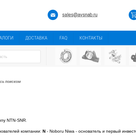
sales@avsnab.ru
АЛОГИ
ДОСТАВКА
FAQ
КОНТАКТЫ
есь поиском
уппу NTN-SNR.
нователей компании:
N
- Noboru Niwa - основатель и первый инвес