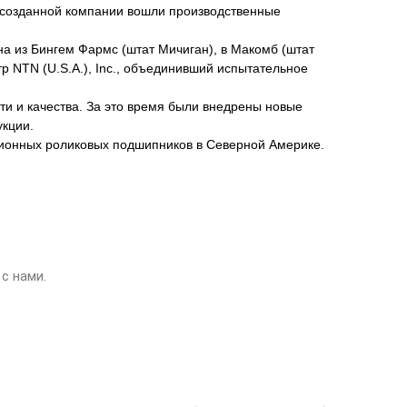
ь созданной компании вошли производственные
а из Бингем Фармс (штат Мичиган), в Макомб (штат
 NTN (U.S.A.), Inc., объединивший испытательное
 и качества. За это время были внедрены новые
укции.
зионных роликовых подшипников в Северной Америке.
с нами.