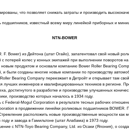
ированы, что позволяет снижать затраты и производить высококач
ль подшипников, известный всему миру линейкой приборных и мин
NTN-BOWER
(R. F. Bower) из Дейтона (штат Огайо), запатентовал свой новый 
с потерей колес у конных экипажей при выполнении поворотов на
 новым продуктом и основали компанию Bower Roller Bearing Com
ей, и были созданы многие новые компании по производству авто
oller Bearing Company переезжает в Детройт и открывает там свой
ая лучших инженеров и квалифицированных техников в регионе.
Пр
еха, достигнутого в разработке и производстве улучшенных конич
ки, производство которых началось в 1934 году.
ь с Federal-Mogul Corporation в результате тесных рабочих отно
rporation в продвижении линейки роликовых подшипников BOWER. 
Стремление расположить новые производственные мощности как м
 году и завода в Гамильтоне (штат Алабама) в 1973 году.
шение с NTN-Toyo Bearing Company, Ltd. из Осаки (Япония), о со