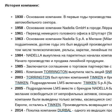
История компании:
1930
- Основание компании. В первые годы производства
автомобильного сектора.
1958
- Основание компании Nadella GmbH в городе Лёррах
1961
- Переезд немецкого головного офиса в Штутгарт (Stu
1963
- Основание компании Nadella S.p.A. в Милане (Mila
подшипников, долгие годы это был ведущий производите
том числе телескопические, рельсы, каретки, линейные п
1984
- NADELLA выкуплена на паритетных началах комп
Начато производство и продажа линейной продукции.
1985
- Заключается соглашение о торговом партнерстве 
2001
- Компания
TORRINGTON
выкупила часть акций
SN
2003
-
TORRINGTON
был куплен компанией
TIMKEN
и бр
TIMKEN
. Подразделение LMS включало:
TIMKEN
S.p.A (б
2005
- Подразделение LMS вместе с брендом NADELLA было
желание освободиться от непрофильных активов, сконцент
компании были выведены только активы, касающиеся сис
Европе, остались в
TIMKEN
. Производитель возвращает св
2014
- Покупка компании
DURBAL
- одного из ведущих пр