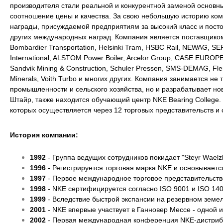
производителя стали реальной и конкурентной заменой осно
соотношение цены и качества. За свою небольшую историю комп
награды, присуждаемой предприятиям за высокий класс и посто
других международных наград. Компания является поставщиком 
Bombardier Transportation, Helsinki Tram, HSBC Rail, NEWAG, SE
International, ALSTOM Power Boiler, Arcelor Group, CASE EUROPE,
Sandvik Mining & Construction, Schuler Pressen, SMS-DEMAG, Fl
Minerals, Voith Turbo и многих других. Компания занимается н
промышленности и сельского хозяйства, но и разрабатывает но
Штайр, также находится обучающий центр NKE Bearing College
которых осуществляется через 12 торговых представительств и 
История компании:
1992
- Группа ведущих сотрудников покидает "Steyr Wаеlz
1996
- Регистрируется торговая марка NKE и основываетс
1997
- Первое международное торговое представительств
1998
- NKE сертифицируется согласно ISO 9001 и ISO 140
1999
- Вследствие быстрой экспансии на резервном земе
2001
- NKE впервые участвует в Ганновер Мессе - одной
2002
- Первая международная конференция NKE-дистрибь