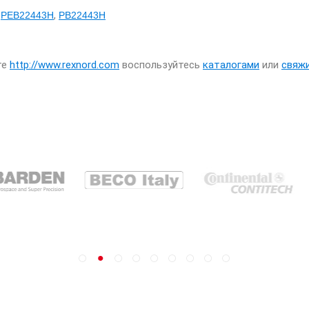
,
,
PEB22443H
PB22443H
те
http://www.rexnord.com
воспользуйтесь
каталогами
или
свяж