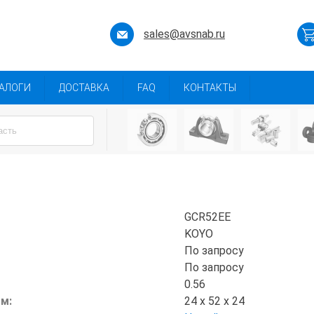
sales@avsnab.ru
АЛОГИ
ДОСТАВКА
FAQ
КОНТАКТЫ
GCR52EE
KOYO
По запросу
По запросу
0.56
мм:
24 x 52 x 24