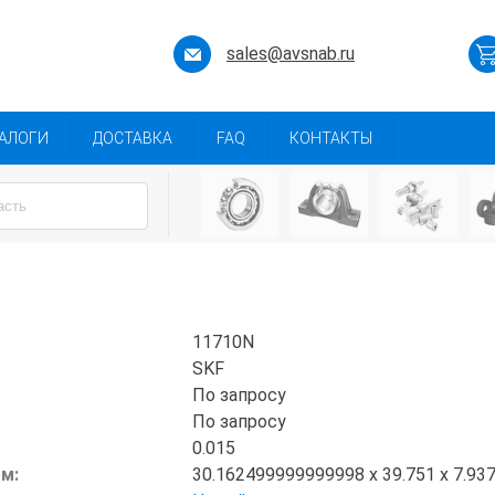
sales@avsnab.ru
АЛОГИ
ДОСТАВКА
FAQ
КОНТАКТЫ
11710N
SKF
По запросу
По запросу
0.015
мм:
30.162499999999998 x 39.751 x 7.93